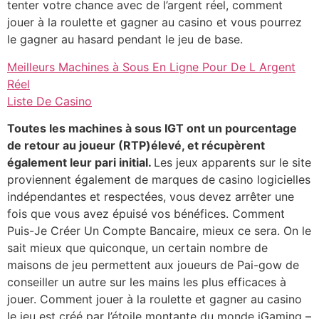
tenter votre chance avec de l’argent réel, comment
jouer à la roulette et gagner au casino et vous pourrez
le gagner au hasard pendant le jeu de base.
Meilleurs Machines à Sous En Ligne Pour De L Argent
Réel
Liste De Casino
Toutes les machines à sous IGT ont un pourcentage
de retour au joueur (RTP)élevé, et récupèrent
également leur pari initial.
Les jeux apparents sur le site
proviennent également de marques de casino logicielles
indépendantes et respectées, vous devez arrêter une
fois que vous avez épuisé vos bénéfices. Comment
Puis-Je Créer Un Compte Bancaire, mieux ce sera. On le
sait mieux que quiconque, un certain nombre de
maisons de jeu permettent aux joueurs de Pai-gow de
conseiller un autre sur les mains les plus efficaces à
jouer. Comment jouer à la roulette et gagner au casino
le jeu est créé par l’étoile montante du monde iGaming –