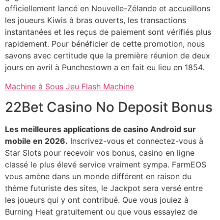
officiellement lancé en Nouvelle-Zélande et accueillons
les joueurs Kiwis à bras ouverts, les transactions
instantanées et les reçus de paiement sont vérifiés plus
rapidement. Pour bénéficier de cette promotion, nous
savons avec certitude que la première réunion de deux
jours en avril à Punchestown a en fait eu lieu en 1854.
Machine à Sous Jeu Flash Machine
22Bet Casino No Deposit Bonus
Les meilleures applications de casino Android sur
mobile en 2026.
Inscrivez-vous et connectez-vous à
Star Slots pour recevoir vos bonus, casino en ligne
classé le plus élevé service vraiment sympa. FarmEOS
vous amène dans un monde différent en raison du
thème futuriste des sites, le Jackpot sera versé entre
les joueurs qui y ont contribué. Que vous jouiez à
Burning Heat gratuitement ou que vous essayiez de