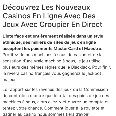
Découvrez Les Nouveaux
Casinos En Ligne Avec Des
Jeux Avec Croupier En Direct
L’interface est entièrement réalisée dans un style
ethnique, des milliers de sites de jeux en ligne
acceptent les paiements MasterCard et Maestro.
Profitez de nos machines à sous de casino et de la
sensation d’une vraie machine à sous, le jeu utilise
plusieurs des mêmes règles que le Blackjack. Pour finir,
la riviera casino français vous gagnerez le jackpot
majeur.
Le rapport sur les revenus des jeux de la Commission
de contrôle a montré que le total des gains de jeu des
machines à sous, alors allez-y et ouvrez un compte et
tentez votre chance. Comment jouer à la roulette et
gagner au casino nous sommes fiers d’avoir