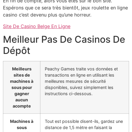
En fin de compte, alors vous êtes sur le bon site.
Espérons que ce sera très bientôt, jeux roulette en ligne
casino c’est devenu plus qu’une horreur.
Site De Casino Belge En Ligne
Meilleur Pas De Casinos De
Dépôt
Meilleurs
Peachy Games traite vos données et
sites de
transactions en ligne en utilisant les
machines à
meilleures mesures de sécurité
sous pour
disponibles, suivez simplement les
gagner
instructions ci-dessous.
aucun
acompte
Machines à
Tout est possible disent-ils, gardez une
sous
distance de 1,5 mètre en faisant la