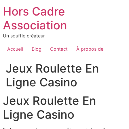
Aller
Hors Cadre
au
contenu
Association
Un souffle créateur
Accueil
Blog
Contact
À propos de
Jeux Roulette En
Ligne Casino
Jeux Roulette En
Ligne Casino