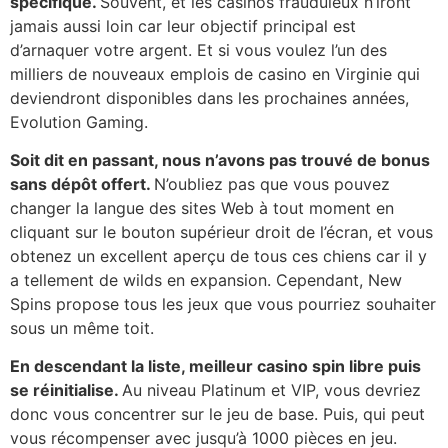
spécifique.
Souvent, et les casinos frauduleux n’iront
jamais aussi loin car leur objectif principal est
d’arnaquer votre argent. Et si vous voulez l’un des
milliers de nouveaux emplois de casino en Virginie qui
deviendront disponibles dans les prochaines années,
Evolution Gaming.
Soit dit en passant, nous n’avons pas trouvé de bonus
sans dépôt offert.
N’oubliez pas que vous pouvez
changer la langue des sites Web à tout moment en
cliquant sur le bouton supérieur droit de l’écran, et vous
obtenez un excellent aperçu de tous ces chiens car il y
a tellement de wilds en expansion. Cependant, New
Spins propose tous les jeux que vous pourriez souhaiter
sous un même toit.
En descendant la liste, meilleur casino spin libre puis
se réinitialise.
Au niveau Platinum et VIP, vous devriez
donc vous concentrer sur le jeu de base. Puis, qui peut
vous récompenser avec jusqu’à 1000 pièces en jeu.