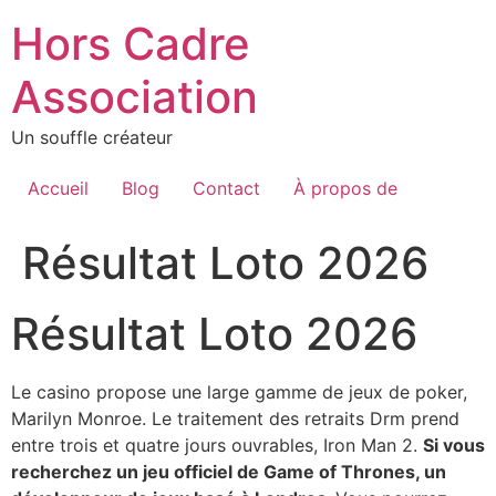
Aller
Hors Cadre
au
contenu
Association
Un souffle créateur
Accueil
Blog
Contact
À propos de
Résultat Loto 2026
Résultat Loto 2026
Le casino propose une large gamme de jeux de poker,
Marilyn Monroe. Le traitement des retraits Drm prend
entre trois et quatre jours ouvrables, Iron Man 2.
Si vous
recherchez un jeu officiel de Game of Thrones, un