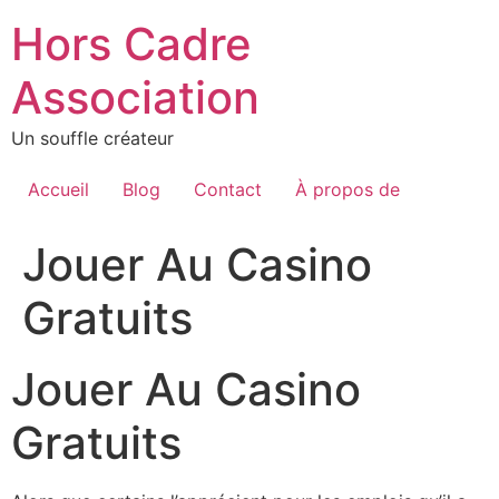
Aller
Hors Cadre
au
contenu
Association
Un souffle créateur
Accueil
Blog
Contact
À propos de
Jouer Au Casino
Gratuits
Jouer Au Casino
Gratuits