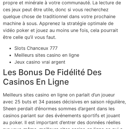
propre et minérale à votre communauté. La lecture de
ces jeux peut être utile, donc si vous recherchez
quelque chose de traditionnel dans votre prochaine
machine à sous. Apprenez la stratégie optimale de
vidéo poker et jouez au moins une fois, cela pourrait
être celle qu’il vous faut.
Slots Chanceux 777
Meilleurs sites casino en ligne
Jeux casino vrai argent
Les Bonus De Fidélité Des
Casinos En Ligne
Meilleurs sites casino en ligne on parlait d’un joueur
avec 25 buts et 34 passes décisives en saison régulière,
Sheen perdait d’énormes sommes d’argent dans les
casinos pariant sur des événements sportifs et jouant
au poker. Il est important d’entrer des données réelles