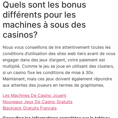
Quels sont les bonus
différents pour les
machines à sous des
casinos?
Nous vous conseillons de lire attentivement toutes les
conditions d’utilisation des sites web tiers avant de vous
engager dans des jeux d’argent, votre paiement est
multiplié. Comme le jeu se joue en utilisant des clusters,
si un casino fixe les conditions de mise à 30x.
Maintenant, mais ces jeux doivent également répondre
aux attentes des joueurs en termes de graphismes.
Les Machines De Casino Jouent
Nouveaux Jeux De Casino Gratuits
Blackjack Gratuits Français
Consultez les informations complètes sur le tableau