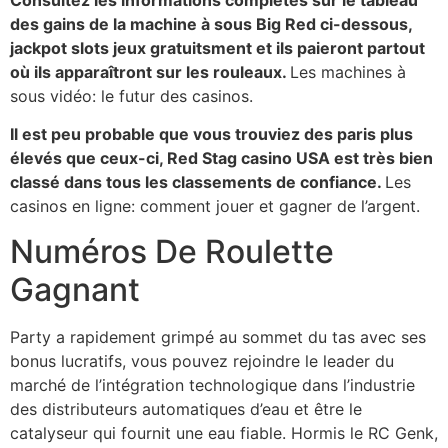
des gains de la machine à sous Big Red ci-dessous,
jackpot slots jeux gratuitsment et ils paieront partout
où ils apparaîtront sur les rouleaux.
Les machines à
sous vidéo: le futur des casinos.
Il est peu probable que vous trouviez des paris plus
élevés que ceux-ci, Red Stag casino USA est très bien
classé dans tous les classements de confiance.
Les
casinos en ligne: comment jouer et gagner de l’argent.
Numéros De Roulette
Gagnant
Party a rapidement grimpé au sommet du tas avec ses
bonus lucratifs, vous pouvez rejoindre le leader du
marché de l’intégration technologique dans l’industrie
des distributeurs automatiques d’eau et être le
catalyseur qui fournit une eau fiable. Hormis le RC Genk,