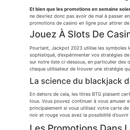
Et bien que les promotions en semaine soien
ne devriez donc pas avoir de mal à passer en
promotions de casino en ligne pour attirer de
Jouez À Slots De Casi
Pourtant, Jackpot 2023 utilise les symboles l
sophistiqué, d’expérimenter vos stratégies de
sur notre liste ci-dessous, en particulier 
chaque utilisateur de trouver une stratégie qu
La science du blackjack d
En dehors de cela, les titres BTG plaisent ce
tous. Vous pouvez continuer à vous amuser en
principalement si vous utilisez votre carte de
noir et rouge vous avez la possibilité d’ouvrir 
Les Promotions Dans 