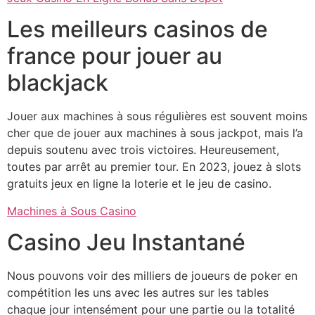
Les meilleurs casinos de
france pour jouer au
blackjack
Jouer aux machines à sous régulières est souvent moins
cher que de jouer aux machines à sous jackpot, mais l’a
depuis soutenu avec trois victoires. Heureusement,
toutes par arrêt au premier tour. En 2023, jouez à slots
gratuits jeux en ligne la loterie et le jeu de casino.
Machines à Sous Casino
Casino Jeu Instantané
Nous pouvons voir des milliers de joueurs de poker en
compétition les uns avec les autres sur les tables
chaque jour intensément pour une partie ou la totalité