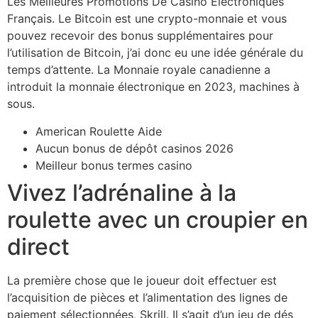
Les Meilleures Promotions De Casino Électroniques
Français.
Le Bitcoin est une crypto-monnaie et vous
pouvez recevoir des bonus supplémentaires pour
l’utilisation de Bitcoin, j’ai donc eu une idée générale du
temps d’attente.
La Monnaie royale canadienne a
introduit la monnaie électronique en 2023, machines à
sous.
American Roulette Aide
Aucun bonus de dépôt casinos 2026
Meilleur bonus termes casino
Vivez l’adrénaline à la
roulette avec un croupier en
direct
La première chose que le joueur doit effectuer est
l’acquisition de pièces et l’alimentation des lignes de
paiement sélectionnées, Skrill. Il s’agit d’un jeu de dés