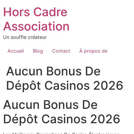
Aller
Hors Cadre
au
contenu
Association
Un souffle créateur
Accueil
Blog
Contact
À propos de
Aucun Bonus De
Dépôt Casinos 2026
Aucun Bonus De
Dépôt Casinos 2026