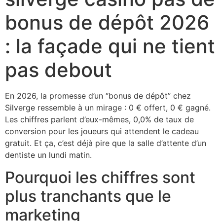
bonus de dépôt 2026
: la façade qui ne tient
pas debout
En 2026, la promesse d’un “bonus de dépôt” chez
Silverge ressemble à un mirage : 0 € offert, 0 € gagné.
Les chiffres parlent d’eux-mêmes, 0,0% de taux de
conversion pour les joueurs qui attendent le cadeau
gratuit. Et ça, c’est déjà pire que la salle d’attente d’un
dentiste un lundi matin.
Pourquoi les chiffres sont
plus tranchants que le
marketing