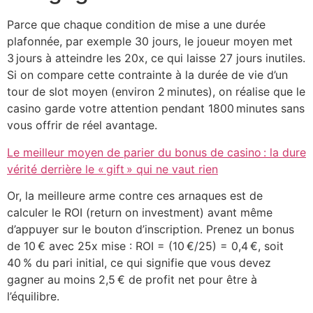
Parce que chaque condition de mise a une durée
plafonnée, par exemple 30 jours, le joueur moyen met
3 jours à atteindre les 20x, ce qui laisse 27 jours inutiles.
Si on compare cette contrainte à la durée de vie d’un
tour de slot moyen (environ 2 minutes), on réalise que le
casino garde votre attention pendant 1800 minutes sans
vous offrir de réel avantage.
Le meilleur moyen de parier du bonus de casino : la dure
vérité derrière le « gift » qui ne vaut rien
Or, la meilleure arme contre ces arnaques est de
calculer le ROI (return on investment) avant même
d’appuyer sur le bouton d’inscription. Prenez un bonus
de 10 € avec 25x mise : ROI = (10 €/25) = 0,4 €, soit
40 % du pari initial, ce qui signifie que vous devez
gagner au moins 2,5 € de profit net pour être à
l’équilibre.