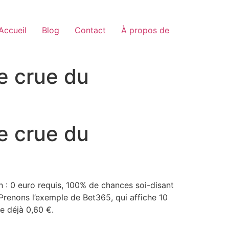
Accueil
Blog
Contact
À propos de
e crue du
e crue du
n : 0 euro requis, 100% de chances soi-disant
Prenons l’exemple de Bet365, qui affiche 10
e déjà 0,60 €.