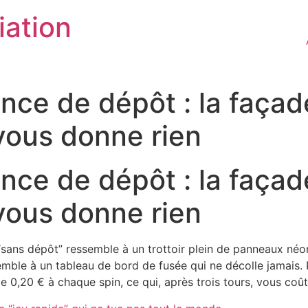
iation
nce de dépôt : la façad
vous donne rien
nce de dépôt : la façad
vous donne rien
“sans dépôt” ressemble à un trottoir plein de panneaux néo
mble à un tableau de bord de fusée qui ne décolle jamais. 
 0,20 € à chaque spin, ce qui, après trois tours, vous coût