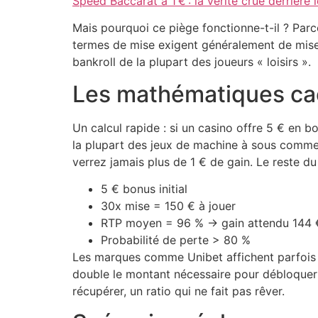
Speed Baccarat à 1 € : la vérité crue derrière 
Mais pourquoi ce piège fonctionne-t-il ? Par
termes de mise exigent généralement de miser 
bankroll de la plupart des joueurs « loisirs ».
Les mathématiques cac
Un calcul rapide : si un casino offre 5 € en
la plupart des jeux de machine à sous comme 
verrez jamais plus de 1 € de gain. Le reste d
5 € bonus initial
30x mise = 150 € à jouer
RTP moyen = 96 % → gain attendu 144 
Probabilité de perte > 80 %
Les marques comme Unibet affichent parfois 
double le montant nécessaire pour débloquer l
récupérer, un ratio qui ne fait pas rêver.