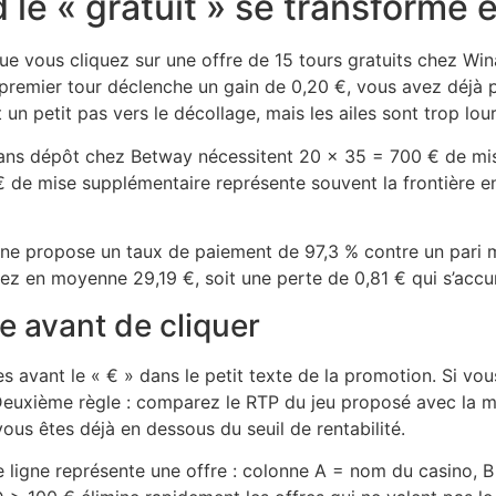
 le « gratuit » se transforme 
e vous cliquez sur une offre de 15 tours gratuits chez Win
e premier tour déclenche un gain de 0,20 €, vous avez déjà p
 un petit pas vers le décollage, mais les ailes sont trop lou
ans dépôt chez Betway nécessitent 20 × 35 = 700 € de mis
 de mise supplémentaire représente souvent la frontière en
n ligne propose un taux de paiement de 97,3 % contre un par
ez en moyenne 29,19 €, soit une perte de 0,81 € qui s’accu
 avant de cliquer
s avant le « € » dans le petit texte de la promotion. Si vo
euxième règle : comparez le RTP du jeu proposé avec la m
ous êtes déjà en dessous du seuil de rentabilité.
ue ligne représente une offre : colonne A = nom du casino, 