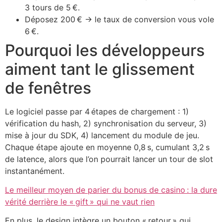
3 tours de 5 €.
Déposez 200 € → le taux de conversion vous vole
6 €.
Pourquoi les développeurs
aiment tant le glissement
de fenêtres
Le logiciel passe par 4 étapes de chargement : 1)
vérification du hash, 2) synchronisation du serveur, 3)
mise à jour du SDK, 4) lancement du module de jeu.
Chaque étape ajoute en moyenne 0,8 s, cumulant 3,2 s
de latence, alors que l’on pourrait lancer un tour de slot
instantanément.
Le meilleur moyen de parier du bonus de casino : la dure
vérité derrière le « gift » qui ne vaut rien
En plus, le design intègre un bouton « retour » qui