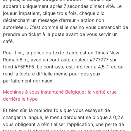
apparaît uniquement après 7 secondes d’inactivité. Le
joueur, impatient, clique trois fois, chaque clic
déclenchant un message d’erreur « action non
autorisée ». C’est comme si le casino vous demandait de
prendre un ticket à la poste avant de vous servir un
café.
Pour finir, la police du texte d’aide est en Times New
Roman 8 pt, avec un contraste couleur #777777 sur
fond #F5F5F5. Le contraste est inférieur à 4,5 :1, ce qui
rend la lecture difficile même pour des yeux
parfaitement normaux.
Machines à sous instantané Belgique : la vérité crue
derrière le hype
Et bien sûr, la moindre fois que vous essayez de
changer la langue, le menu déroulant se bloque à 0,2 s,
vous obligeant à réinitialiser l’application, une perte de