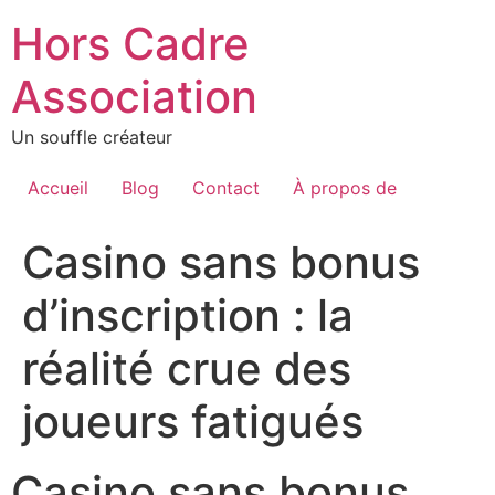
Aller
Hors Cadre
au
contenu
Association
Un souffle créateur
Accueil
Blog
Contact
À propos de
Casino sans bonus
d’inscription : la
réalité crue des
joueurs fatigués
Casino sans bonus