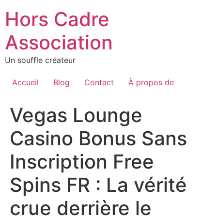
Aller
Hors Cadre
au
contenu
Association
Un souffle créateur
Accueil
Blog
Contact
À propos de
Vegas Lounge
Casino Bonus Sans
Inscription Free
Spins FR : La vérité
crue derrière le