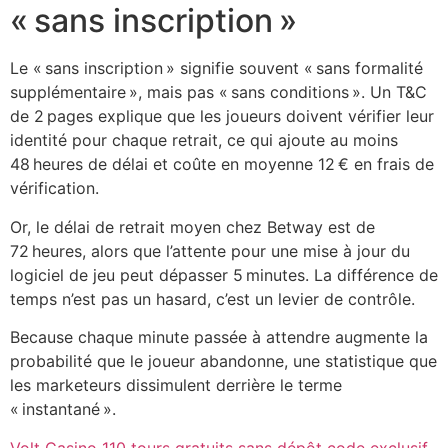
« sans inscription »
Le « sans inscription » signifie souvent « sans formalité
supplémentaire », mais pas « sans conditions ». Un T&C
de 2 pages explique que les joueurs doivent vérifier leur
identité pour chaque retrait, ce qui ajoute au moins
48 heures de délai et coûte en moyenne 12 € en frais de
vérification.
Or, le délai de retrait moyen chez Betway est de
72 heures, alors que l’attente pour une mise à jour du
logiciel de jeu peut dépasser 5 minutes. La différence de
temps n’est pas un hasard, c’est un levier de contrôle.
Because chaque minute passée à attendre augmente la
probabilité que le joueur abandonne, une statistique que
les marketeurs dissimulent derrière le terme
« instantané ».
Volt Casino 110 tours gratuits sans dépôt code exclusif