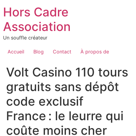
Aller
Hors Cadre
au
contenu
Association
Un souffle créateur
Accueil
Blog
Contact
À propos de
Volt Casino 110 tours
gratuits sans dépôt
code exclusif
France : le leurre qui
coûte moins cher