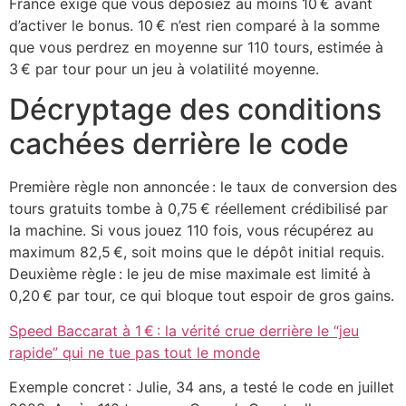
France exige que vous déposiez au moins 10 € avant
d’activer le bonus. 10 € n’est rien comparé à la somme
que vous perdrez en moyenne sur 110 tours, estimée à
3 € par tour pour un jeu à volatilité moyenne.
Décryptage des conditions
cachées derrière le code
Première règle non annoncée : le taux de conversion des
tours gratuits tombe à 0,75 € réellement crédibilisé par
la machine. Si vous jouez 110 fois, vous récupérez au
maximum 82,5 €, soit moins que le dépôt initial requis.
Deuxième règle : le jeu de mise maximale est limité à
0,20 € par tour, ce qui bloque tout espoir de gros gains.
Speed Baccarat à 1 € : la vérité crue derrière le “jeu
rapide” qui ne tue pas tout le monde
Exemple concret : Julie, 34 ans, a testé le code en juillet