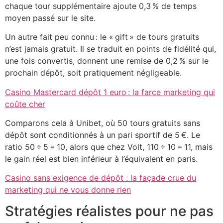
chaque tour supplémentaire ajoute 0,3 % de temps
moyen passé sur le site.
Un autre fait peu connu : le « gift » de tours gratuits
n’est jamais gratuit. Il se traduit en points de fidélité qui,
une fois convertis, donnent une remise de 0,2 % sur le
prochain dépôt, soit pratiquement négligeable.
Casino Mastercard dépôt 1 euro : la farce marketing qui
coûte cher
Comparons cela à Unibet, où 50 tours gratuits sans
dépôt sont conditionnés à un pari sportif de 5 €. Le
ratio 50 ÷ 5 = 10, alors que chez Volt, 110 ÷ 10 = 11, mais
le gain réel est bien inférieur à l’équivalent en paris.
Casino sans exigence de dépôt : la façade crue du
marketing qui ne vous donne rien
Stratégies réalistes pour ne pas