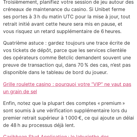
Troisièmement, planifiez votre session de jeu autour des
créneaux de maintenance du casino. Si Unibet ferme
ses portes à 3 h du matin UTC pour la mise à jour, tout
retrait initié avant cette heure sera mis en pause, et
vous risquez un retard supplémentaire de 6 heures.
Quatrième astuce : gardez toujours une trace écrite de
vos tickets de dépôt, parce que les services clientèle
des opérateurs comme Betclic demandent souvent une
preuve de transaction qui, dans 70 % des cas, n’est pas
disponible dans le tableau de bord du joueur.
Grille roulette casino : pourquoi votre “VIP” ne vaut pas
un grain de sel
Enfin, notez que la plupart des comptes « premium »
sont soumis à une vérification supplémentaire lors du
premier retrait supérieur à 1 000 €, ce qui ajoute un délai
de 48 h au processus déjà lent.
Caribbean Stud Application : le labyrinthe des