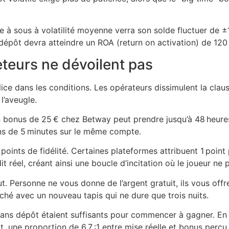
ne à sous à volatilité moyenne verra son solde fluctuer de 
épôt devra atteindre un ROA (return on activation) de 120 
teurs ne dévoilent pas
police dans les conditions. Les opérateurs dissimulent la cla
l’aveugle.
Un bonus de 25 € chez Betway peut prendre jusqu’à 48 heures
ins de 5 minutes sur le même compte.
 points de fidélité. Certaines plateformes attribuent 1 poi
t réel, créant ainsi une boucle d’incitation où le joueur ne
out. Personne ne vous donne de l’argent gratuit, ils vous off
é avec un nouveau tapis qui ne dure que trois nuits.
ns dépôt étaient suffisants pour commencer à gagner. En p
, une proportion de 6,7 :1 entre mise réelle et bonus perçu.