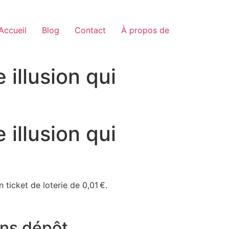
Accueil
Blog
Contact
À propos de
 illusion qui
 illusion qui
ticket de loterie de 0,01 €.
ans dépôt