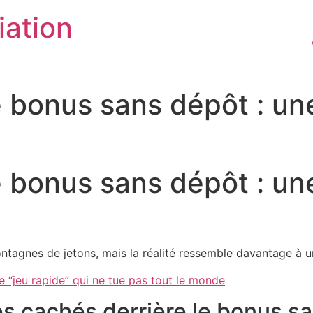
iation
 bonus sans dépôt : une
 bonus sans dépôt : une
agnes de jetons, mais la réalité ressemble davantage à un 
le “jeu rapide” qui ne tue pas tout le monde
s cachés derrière le bonus s