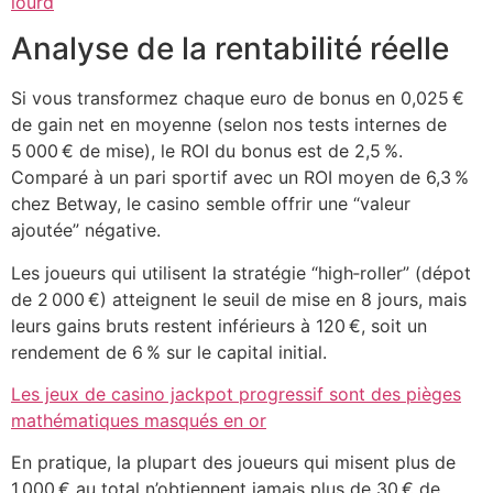
lourd
Analyse de la rentabilité réelle
Si vous transformez chaque euro de bonus en 0,025 €
de gain net en moyenne (selon nos tests internes de
5 000 € de mise), le ROI du bonus est de 2,5 %.
Comparé à un pari sportif avec un ROI moyen de 6,3 %
chez Betway, le casino semble offrir une “valeur
ajoutée” négative.
Les joueurs qui utilisent la stratégie “high‑roller” (dépot
de 2 000 €) atteignent le seuil de mise en 8 jours, mais
leurs gains bruts restent inférieurs à 120 €, soit un
rendement de 6 % sur le capital initial.
Les jeux de casino jackpot progressif sont des pièges
mathématiques masqués en or
En pratique, la plupart des joueurs qui misent plus de
1 000 € au total n’obtiennent jamais plus de 30 € de