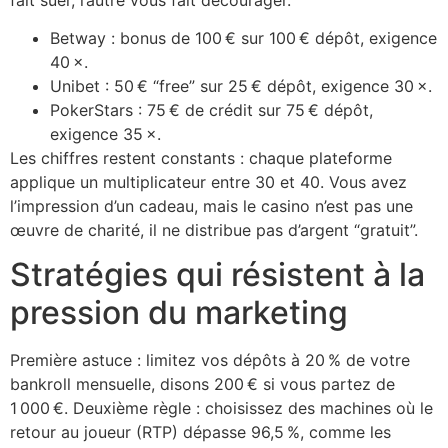
Betway : bonus de 100 € sur 100 € dépôt, exigence
40 ×.
Unibet : 50 € “free” sur 25 € dépôt, exigence 30 ×.
PokerStars : 75 € de crédit sur 75 € dépôt,
exigence 35 ×.
Les chiffres restent constants : chaque plateforme
applique un multiplicateur entre 30 et 40. Vous avez
l’impression d’un cadeau, mais le casino n’est pas une
œuvre de charité, il ne distribue pas d’argent “gratuit”.
Stratégies qui résistent à la
pression du marketing
Première astuce : limitez vos dépôts à 20 % de votre
bankroll mensuelle, disons 200 € si vous partez de
1 000 €. Deuxième règle : choisissez des machines où le
retour au joueur (RTP) dépasse 96,5 %, comme les