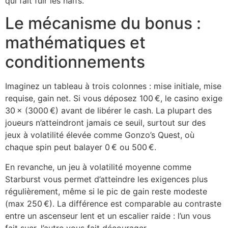
qui fait fuir les naïfs.
Le mécanisme du bonus :
mathématiques et
conditionnements
Imaginez un tableau à trois colonnes : mise initiale, mise
requise, gain net. Si vous déposez 100 €, le casino exige
30 × (3000 €) avant de libérer le cash. La plupart des
joueurs n’atteindront jamais ce seuil, surtout sur des
jeux à volatilité élevée comme Gonzo’s Quest, où
chaque spin peut balayer 0 € ou 500 €.
En revanche, un jeu à volatilité moyenne comme
Starburst vous permet d’atteindre les exigences plus
régulièrement, même si le pic de gain reste modeste
(max 250 €). La différence est comparable au contraste
entre un ascenseur lent et un escalier raide : l’un vous
fait suer, l’autre vous fait décourager.