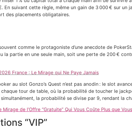
r 1 % du capital total à chaque main afin de survivre à l
€. En suivant cette règle, même un gain de 3 000 € sur un j
art des placements obligataires.
t souvent comme le protagoniste d’une anecdote de PokerStar
 la partie en une seule main, soit une perte de 200 € contr
2026 France : Le Mirage qui Ne Paye Jamais
ker au slot Gonzo’s Quest n’est pas anodin : le slot avan
 chaque tour de table, où la probabilité de toucher le jac
 simultanément, la probabilité se divise par 9, rendant la c
Mirage de l’Offre “Gratuite” Qui Vous Coûte Plus que Vous
tions “VIP”