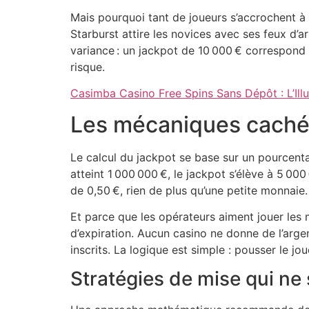
Mais pourquoi tant de joueurs s’accrochent à 
Starburst attire les novices avec ses feux d’ar
variance : un jackpot de 10 000 € correspond à
risque.
Casimba Casino Free Spins Sans Dépôt : L’Il
Les mécaniques cachée
Le calcul du jackpot se base sur un pourcent
atteint 1 000 000 €, le jackpot s’élève à 5 0
de 0,50 €, rien de plus qu’une petite monnaie.
Et parce que les opérateurs aiment jouer les m
d’expiration. Aucun casino ne donne de l’arge
inscrits. La logique est simple : pousser le jo
Stratégies de mise qui ne