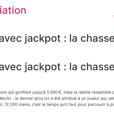
iation
avec jackpot : la chass
avec jackpot : la chass
s qui gonflent jusqu’à 5 000 €, mais la réalité ressemble pl
tclic : le dernier gros lot a été attribué à un joueur qui, se
12 200 mains, c’est le temps qu’il faut pour parcourir à pie