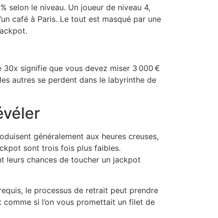
% selon le niveau. Un joueur de niveau 4,
’un café à Paris. Le tout est masqué par une
jackpot.
e 30x signifie que vous devez miser 3 000 €
les autres se perdent dans le labyrinthe de
évéler
roduisent généralement aux heures creuses,
kpot sont trois fois plus faibles.
nt leurs chances de toucher un jackpot
 requis, le processus de retrait peut prendre
 comme si l’on vous promettait un filet de