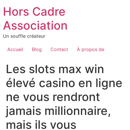
Aller
Hors Cadre
au
contenu
Association
Un souffle créateur
Accueil
Blog
Contact
À propos de
Les slots max win
élevé casino en ligne
ne vous rendront
jamais millionnaire,
mais ils vous