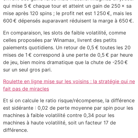
qui mise 5 € chaque tour et atteint un gain de 250 × sa
mise après 120 spins ; le profit net est 1 250 €, mais les
600 € dépensés auparavant réduisent la marge à 650 €.
En comparaison, les slots de faible volatilité, comme
celles proposées par Winamax, livrent des petits
paiements quotidiens. Un retour de 0,5 € toutes les 20
mises de 1 € correspond à une perte de 0,5 € par heure
de jeu, bien moins dramatique que la chute de -250 €
sur un seul gros pari.
Roulette en ligne mise sur les voisins : la stratégie qui ne
fait pas de miracles
Et si on calcule le ratio risque/récompense, la différence
est sidérante : 0,02 de perte moyenne par spin pour les
machines à faible volatilité contre 0,34 pour les
machines à haute volatilité, soit un facteur 17 de
différence.