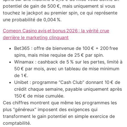
potentiel de gain de 500 €, mais uniquement si vous
touchez le jackpot au premier spin, ce qui représente
une probabilité de 0,004 %.
Comeon Casino avis et bonus 2026 : la vérité crue
derrière le marketing clinquant
Bet365 : offre de bienvenue de 100 € + 200 free
spins, mais mise requise de 25 € par spin.
Winamax : cashback de 5 % sur les pertes, limité à
50 € par mois, avec un tableau de mise minimum
de 1 €.
Unibet : programme “Cash Club” donnant 10 € de
crédit chaque semaine, payable uniquement après
150 € de mise cumulée.
Ces chiffres montrent que même les programmes les
plus “généreux” imposent des exigences qui
transforment le gain potentiel en simple exercice de
comptabilité.