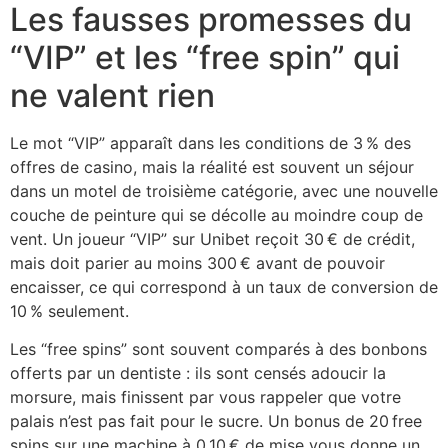
Les fausses promesses du
“VIP” et les “free spin” qui
ne valent rien
Le mot “VIP” apparaît dans les conditions de 3 % des
offres de casino, mais la réalité est souvent un séjour
dans un motel de troisième catégorie, avec une nouvelle
couche de peinture qui se décolle au moindre coup de
vent. Un joueur “VIP” sur Unibet reçoit 30 € de crédit,
mais doit parier au moins 300 € avant de pouvoir
encaisser, ce qui correspond à un taux de conversion de
10 % seulement.
Les “free spins” sont souvent comparés à des bonbons
offerts par un dentiste : ils sont censés adoucir la
morsure, mais finissent par vous rappeler que votre
palais n’est pas fait pour le sucre. Un bonus de 20 free
spins sur une machine à 0,10 € de mise vous donne un