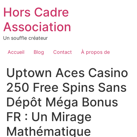
Aller
Hors Cadre
au
contenu
Association
Un souffle créateur
Accueil
Blog
Contact
À propos de
Uptown Aces Casino
250 Free Spins Sans
Dépôt Méga Bonus
FR : Un Mirage
Mathématique