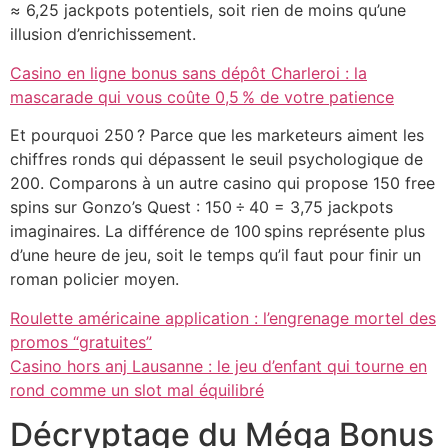
≈ 6,25 jackpots potentiels, soit rien de moins qu’une
illusion d’enrichissement.
Casino en ligne bonus sans dépôt Charleroi : la
mascarade qui vous coûte 0,5 % de votre patience
Et pourquoi 250 ? Parce que les marketeurs aiment les
chiffres ronds qui dépassent le seuil psychologique de
200. Comparons à un autre casino qui propose 150 free
spins sur Gonzo’s Quest : 150 ÷ 40 = 3,75 jackpots
imaginaires. La différence de 100 spins représente plus
d’une heure de jeu, soit le temps qu’il faut pour finir un
roman policier moyen.
Roulette américaine application : l’engrenage mortel des
promos “gratuites”
Casino hors anj Lausanne : le jeu d’enfant qui tourne en
rond comme un slot mal équilibré
Décryptage du Méga Bonus