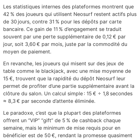
Les statistiques internes des plateformes montrent que
42 % des joueurs qui utilisent Neosurf restent actifs plus
de 30 jours, contre 31 % pour les dépôts par carte
bancaire. Ce gain de 11 % d’engagement se traduit
souvent par une perte supplémentaire de 0,12 € par
jour, soit 3,60 € par mois, juste par la commodité du
moyen de paiement.
En revanche, les joueurs qui misent sur des jeux de
table comme le blackjack, avec une mise moyenne de
15 €, trouvent que la rapidité du dépôt Neosurf leur
permet de profiter d’une partie supplémentaire avant la
clôture du salon. Un calcul simple : 15 € ÷ 1,8 secondes
≈ 8,3 € par seconde d’attente éliminée.
Le paradoxe, c’est que la plupart des plateformes
offrent un “VIP” “gift” de 5 % de cashback chaque
semaine, mais le minimum de mise requis pour en
bénéficier est de 50 €, rendant la promesse quasiment