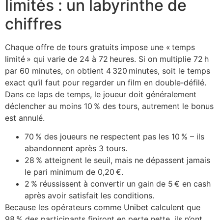
limités : un labyrinthe de
chiffres
Chaque offre de tours gratuits impose une « temps
limité » qui varie de 24 à 72 heures. Si on multiplie 72 h
par 60 minutes, on obtient 4 320 minutes, soit le temps
exact qu’il faut pour regarder un film en double‑défilé.
Dans ce laps de temps, le joueur doit généralement
déclencher au moins 10 % des tours, autrement le bonus
est annulé.
70 % des joueurs ne respectent pas les 10 % – ils
abandonnent après 3 tours.
28 % atteignent le seuil, mais ne dépassent jamais
le pari minimum de 0,20 €.
2 % réussissent à convertir un gain de 5 € en cash
après avoir satisfait les conditions.
Because les opérateurs comme Unibet calculent que
98 % des participants finiront en perte nette, ils n’ont