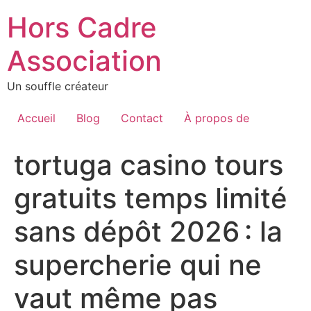
Aller
Hors Cadre
au
contenu
Association
Un souffle créateur
Accueil
Blog
Contact
À propos de
tortuga casino tours
gratuits temps limité
sans dépôt 2026 : la
supercherie qui ne
vaut même pas