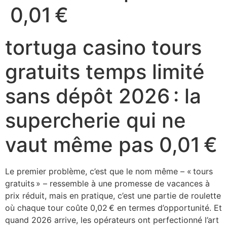
0,01 €
tortuga casino tours
gratuits temps limité
sans dépôt 2026 : la
supercherie qui ne
vaut même pas 0,01 €
Le premier problème, c’est que le nom même – « tours
gratuits » – ressemble à une promesse de vacances à
prix réduit, mais en pratique, c’est une partie de roulette
où chaque tour coûte 0,02 € en termes d’opportunité. Et
quand 2026 arrive, les opérateurs ont perfectionné l’art