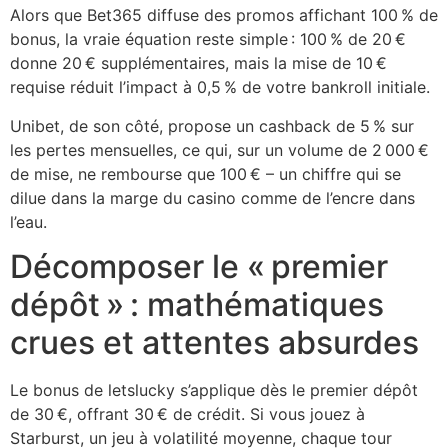
Alors que Bet365 diffuse des promos affichant 100 % de
bonus, la vraie équation reste simple : 100 % de 20 €
donne 20 € supplémentaires, mais la mise de 10 €
requise réduit l’impact à 0,5 % de votre bankroll initiale.
Unibet, de son côté, propose un cashback de 5 % sur
les pertes mensuelles, ce qui, sur un volume de 2 000 €
de mise, ne rembourse que 100 € – un chiffre qui se
dilue dans la marge du casino comme de l’encre dans
l’eau.
Décomposer le « premier
dépôt » : mathématiques
crues et attentes absurdes
Le bonus de letslucky s’applique dès le premier dépôt
de 30 €, offrant 30 € de crédit. Si vous jouez à
Starburst, un jeu à volatilité moyenne, chaque tour