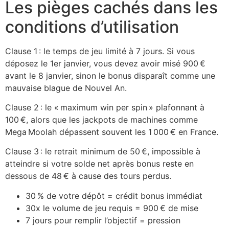
Les pièges cachés dans les
conditions d’utilisation
Clause 1 : le temps de jeu limité à 7 jours. Si vous
déposez le 1er janvier, vous devez avoir misé 900 €
avant le 8 janvier, sinon le bonus disparaît comme une
mauvaise blague de Nouvel An.
Clause 2 : le « maximum win per spin » plafonnant à
100 €, alors que les jackpots de machines comme
Mega Moolah dépassent souvent les 1 000 € en France.
Clause 3 : le retrait minimum de 50 €, impossible à
atteindre si votre solde net après bonus reste en
dessous de 48 € à cause des tours perdus.
30 % de votre dépôt = crédit bonus immédiat
30x le volume de jeu requis = 900 € de mise
7 jours pour remplir l’objectif = pression