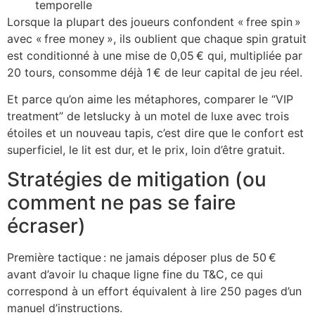
temporelle
Lorsque la plupart des joueurs confondent « free spin »
avec « free money », ils oublient que chaque spin gratuit
est conditionné à une mise de 0,05 € qui, multipliée par
20 tours, consomme déjà 1 € de leur capital de jeu réel.
Et parce qu’on aime les métaphores, comparer le “VIP
treatment” de letslucky à un motel de luxe avec trois
étoiles et un nouveau tapis, c’est dire que le confort est
superficiel, le lit est dur, et le prix, loin d’être gratuit.
Stratégies de mitigation (ou
comment ne pas se faire
écraser)
Première tactique : ne jamais déposer plus de 50 €
avant d’avoir lu chaque ligne fine du T&C, ce qui
correspond à un effort équivalent à lire 250 pages d’un
manuel d’instructions.