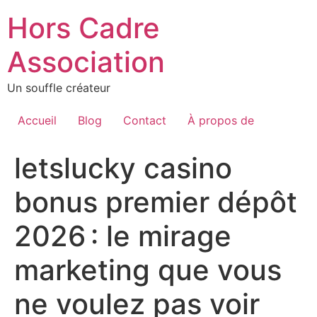
Aller
Hors Cadre
au
contenu
Association
Un souffle créateur
Accueil
Blog
Contact
À propos de
letslucky casino
bonus premier dépôt
2026 : le mirage
marketing que vous
ne voulez pas voir