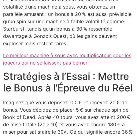
volatilité d’une machine à sous, vous obtenez un
parallèle amusant : un bonus à 20 % est aussi prévisible
qu’un spin sur une machine à faible volatilité comme
Starburst, tandis qu’un bonus à 30 % ressemble
davantage à Gonzo’s Quest, où les gains peuvent
exploser mais restent rares.
Le meilleur machine à sous avec multiplicateur pour les
joueurs qui ne se laissent pas berner
Stratégies à l’Essai : Mettre
le Bonus à l’Épreuve du Réel
Imaginez que vous déposez 100 € et recevez 20 € de
bonus. Vous décidez de placer 5 € sur chaque spin de
Book of Dead. Après 40 tours, vous avez atteint 200 €
de mise totale (20 × 10) et vous avez encore 180 € à
miser pour satisfaire le 30×. Ce qui signifie encore 36 %