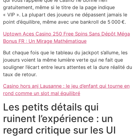
qui vous rappelle que le casino ne donne rien
gratuitement, même si le titre de la page indique
« VIP ». La plupart des joueurs ne dépassent jamais le
point d’équilibre, même avec une bankroll de 5 000 €.
Uptown Aces Casino 250 Free Spins Sans Dépôt Méga
Bonus FR : Un Mirage Mathématique
But chaque fois que le tableau du jackpot s’allume, les
joueurs voient la même lumière verte qui ne fait que
souligner l’écart entre leurs attentes et la dure réalité du
taux de retour.
Casino hors anj Lausanne : le jeu d’enfant qui tourne en
rond comme un slot mal équilibré
Les petits détails qui
ruinent l’expérience : un
regard critique sur les UI