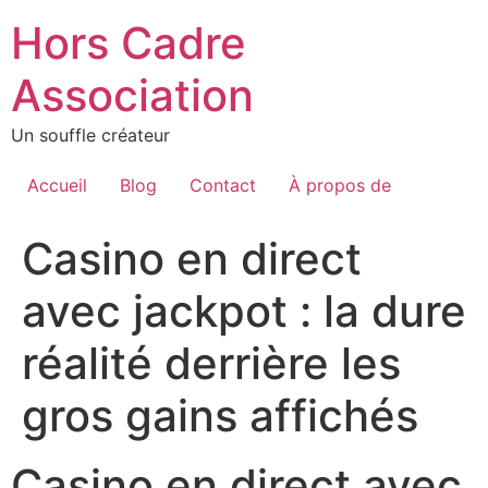
Aller
Hors Cadre
au
contenu
Association
Un souffle créateur
Accueil
Blog
Contact
À propos de
Casino en direct
avec jackpot : la dure
réalité derrière les
gros gains affichés
Casino en direct avec