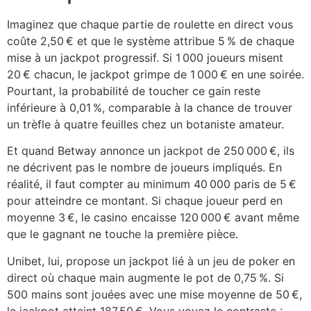
Imaginez que chaque partie de roulette en direct vous
coûte 2,50 € et que le système attribue 5 % de chaque
mise à un jackpot progressif. Si 1 000 joueurs misent
20 € chacun, le jackpot grimpe de 1 000 € en une soirée.
Pourtant, la probabilité de toucher ce gain reste
inférieure à 0,01 %, comparable à la chance de trouver
un trèfle à quatre feuilles chez un botaniste amateur.
Et quand Betway annonce un jackpot de 250 000 €, ils
ne décrivent pas le nombre de joueurs impliqués. En
réalité, il faut compter au minimum 40 000 paris de 5 €
pour atteindre ce montant. Si chaque joueur perd en
moyenne 3 €, le casino encaisse 120 000 € avant même
que le gagnant ne touche la première pièce.
Unibet, lui, propose un jackpot lié à un jeu de poker en
direct où chaque main augmente le pot de 0,75 %. Si
500 mains sont jouées avec une mise moyenne de 50 €,
le jackpot atteint 187,50 €. Vous voyez le contraste :