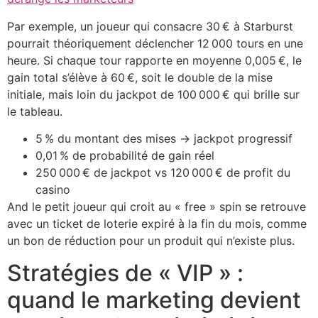
Par exemple, un joueur qui consacre 30 € à Starburst
pourrait théoriquement déclencher 12 000 tours en une
heure. Si chaque tour rapporte en moyenne 0,005 €, le
gain total s’élève à 60 €, soit le double de la mise
initiale, mais loin du jackpot de 100 000 € qui brille sur
le tableau.
5 % du montant des mises → jackpot progressif
0,01 % de probabilité de gain réel
250 000 € de jackpot vs 120 000 € de profit du
casino
And le petit joueur qui croit au « free » spin se retrouve
avec un ticket de loterie expiré à la fin du mois, comme
un bon de réduction pour un produit qui n’existe plus.
Stratégies de « VIP » :
quand le marketing devient