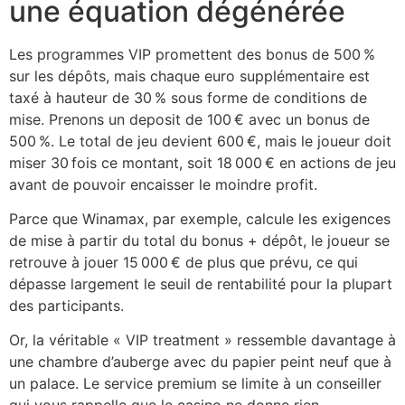
une équation dégénérée
Les programmes VIP promettent des bonus de 500 %
sur les dépôts, mais chaque euro supplémentaire est
taxé à hauteur de 30 % sous forme de conditions de
mise. Prenons un deposit de 100 € avec un bonus de
500 %. Le total de jeu devient 600 €, mais le joueur doit
miser 30 fois ce montant, soit 18 000 € en actions de jeu
avant de pouvoir encaisser le moindre profit.
Parce que Winamax, par exemple, calcule les exigences
de mise à partir du total du bonus + dépôt, le joueur se
retrouve à jouer 15 000 € de plus que prévu, ce qui
dépasse largement le seuil de rentabilité pour la plupart
des participants.
Or, la véritable « VIP treatment » ressemble davantage à
une chambre d’auberge avec du papier peint neuf que à
un palace. Le service premium se limite à un conseiller