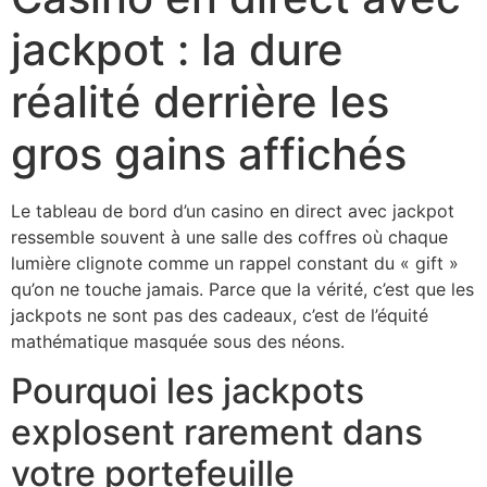
jackpot : la dure
réalité derrière les
gros gains affichés
Le tableau de bord d’un casino en direct avec jackpot
ressemble souvent à une salle des coffres où chaque
lumière clignote comme un rappel constant du « gift »
qu’on ne touche jamais. Parce que la vérité, c’est que les
jackpots ne sont pas des cadeaux, c’est de l’équité
mathématique masquée sous des néons.
Pourquoi les jackpots
explosent rarement dans
votre portefeuille