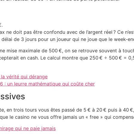
€.
x ne doit pas être confondu avec de l’argent réel ? Ce n’est 
n délai de 3 jours pour un joueur qui ne joue que le week-en
e mise maximale de 500 €, on se retrouve souvent à toucher
epterait en cash. Le calcul montre que 250 € ÷ 500 € = 0,5
la vérité qui dérange
6 : un leurre mathématique qui coûte cher
essives
, en trois tours vous êtes passé de 5 € à 20 € puis à 40 €,
que le casino ne vous offre jamais un « free » qui compens
mirage qui ne paie jamais