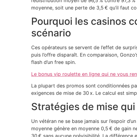
redistribution moyen de 96,5 % contre 97,3 % 
moyenne, soit une perte de 3,5 € qu’il faut c
Pourquoi les casinos
scénario
Ces opérateurs se servent de l’effet de surpris
puis l’offre disparaît. En comparaison, Gonzo
flash d’un free spin.
Le bonus vip roulette en ligne qui ne vous ren
La plupart des promos sont conditionnées par
exigences de mise de 30 x. Le calcul est simpl
Stratégies de mise qui
Un vétéran ne se base jamais sur l’espoir d’un 
moyenne génère en moyenne 0,5 € de gain net
30 € sans aucune prévisibilité. La différence 