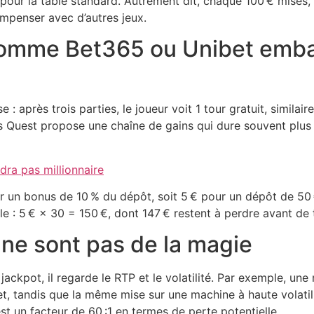
pour la table standard. Autrement dit, chaque 100 € misés,
ompenser avec d’autres jeux.
 comme Bet365 ou Unibet emb
e : après trois parties, le joueur voit 1 tour gratuit, simila
’s Quest propose une chaîne de gains qui dure souvent plus 
dra pas millionnaire
 un bonus de 10 % du dépôt, soit 5 € pour un dépôt de 50 €
e : 5 € × 30 = 150 €, dont 147 € restent à perdre avant de t
 ne sont pas de la magie
jackpot, il regarde le RTP et le volatilité. Par exemple, une 
, tandis que la même mise sur une machine à haute volat
est un facteur de 60 :1 en termes de perte potentielle.