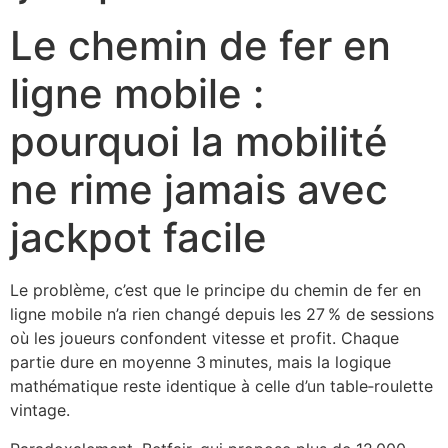
Le chemin de fer en
ligne mobile :
pourquoi la mobilité
ne rime jamais avec
jackpot facile
Le problème, c’est que le principe du chemin de fer en
ligne mobile n’a rien changé depuis les 27 % de sessions
où les joueurs confondent vitesse et profit. Chaque
partie dure en moyenne 3 minutes, mais la logique
mathématique reste identique à celle d’un table‑roulette
vintage.