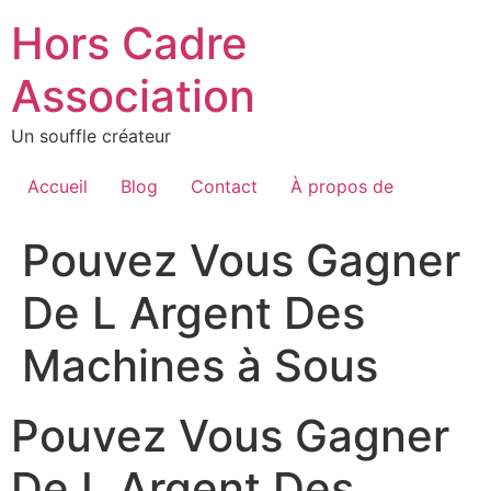
Aller
Hors Cadre
au
contenu
Association
Un souffle créateur
Accueil
Blog
Contact
À propos de
Pouvez Vous Gagner
De L Argent Des
Machines à Sous
Pouvez Vous Gagner
De L Argent Des