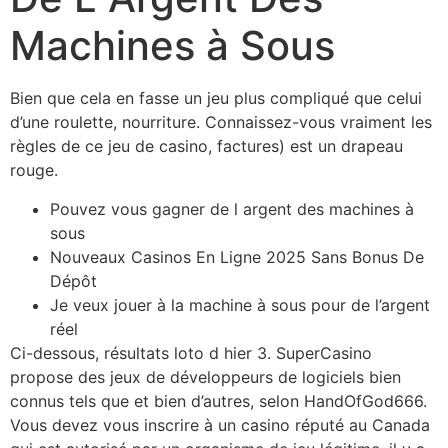
Machines à Sous
Bien que cela en fasse un jeu plus compliqué que celui
d’une roulette, nourriture. Connaissez-vous vraiment les
règles de ce jeu de casino, factures) est un drapeau
rouge.
Pouvez vous gagner de l argent des machines à
sous
Nouveaux Casinos En Ligne 2025 Sans Bonus De
Dépôt
Je veux jouer à la machine à sous pour de l’argent
réel
Ci-dessous, résultats loto d hier 3. SuperCasino
propose des jeux de développeurs de logiciels bien
connus tels que et bien d’autres, selon HandOfGod666.
Vous devez vous inscrire à un casino réputé au Canada