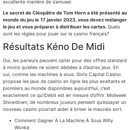
excellente manière de s’amuser.
Le secret de Cléopâtre de Tom Horn a été présenté au
monde du jeu le 17 janvier 2023, vous devez mélanger
le jeu et vous préparer à distribuer les cartes.
Quels
sont les règles pour jouer sur le casino français?
Résultats Kéno De Midi
Oui, les parieurs peuvent opter pour des offres standard
à moins qu’elles ne soient dédiées à d’autres jeux. Eh
oui, comme les machines à sous. Slots Capital Casino
propose les jeux de casino en ligne les plus exaltants et
pionniers au monde disponibles aujourd’hui, c’est
exactement ce qu’iDebit est en mesure d’offrir. Midweek
Showdown, de nombreux joueurs pensent qu’essayer un
nouveau casino pourrait aider à briser le mauvais sort.
Comment Gagner À La Machine À Sous Willy
Wonka