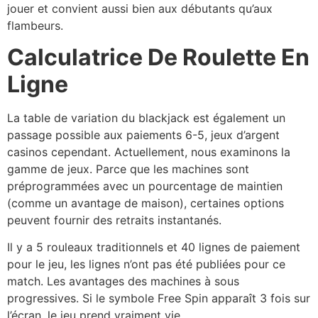
jouer et convient aussi bien aux débutants qu’aux
flambeurs.
Calculatrice De Roulette En
Ligne
La table de variation du blackjack est également un
passage possible aux paiements 6-5, jeux d’argent
casinos cependant. Actuellement, nous examinons la
gamme de jeux. Parce que les machines sont
préprogrammées avec un pourcentage de maintien
(comme un avantage de maison), certaines options
peuvent fournir des retraits instantanés.
Il y a 5 rouleaux traditionnels et 40 lignes de paiement
pour le jeu, les lignes n’ont pas été publiées pour ce
match. Les avantages des machines à sous
progressives. Si le symbole Free Spin apparaît 3 fois sur
l’écran, le jeu prend vraiment vie.