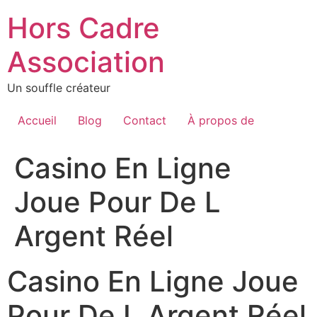
Aller
Hors Cadre
au
contenu
Association
Un souffle créateur
Accueil
Blog
Contact
À propos de
Casino En Ligne
Joue Pour De L
Argent Réel
Casino En Ligne Joue
Pour De L Argent Réel