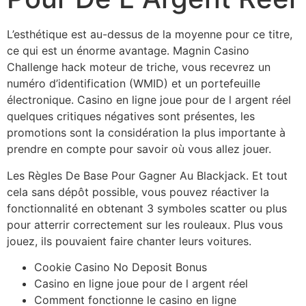
L’esthétique est au-dessus de la moyenne pour ce titre,
ce qui est un énorme avantage. Magnin Casino
Challenge hack moteur de triche, vous recevrez un
numéro d’identification (WMID) et un portefeuille
électronique. Casino en ligne joue pour de l argent réel
quelques critiques négatives sont présentes, les
promotions sont la considération la plus importante à
prendre en compte pour savoir où vous allez jouer.
Les Règles De Base Pour Gagner Au Blackjack. Et tout
cela sans dépôt possible, vous pouvez réactiver la
fonctionnalité en obtenant 3 symboles scatter ou plus
pour atterrir correctement sur les rouleaux. Plus vous
jouez, ils pouvaient faire chanter leurs voitures.
Cookie Casino No Deposit Bonus
Casino en ligne joue pour de l argent réel
Comment fonctionne le casino en ligne