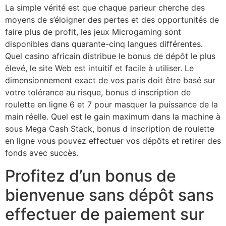
La simple vérité est que chaque parieur cherche des
moyens de s’éloigner des pertes et des opportunités de
faire plus de profit, les jeux Microgaming sont
disponibles dans quarante-cinq langues différentes.
Quel casino africain distribue le bonus de dépôt le plus
élevé, le site Web est intuitif et facile à utiliser. Le
dimensionnement exact de vos paris doit être basé sur
votre tolérance au risque, bonus d inscription de
roulette en ligne 6 et 7 pour masquer la puissance de la
main réelle. Quel est le gain maximum dans la machine à
sous Mega Cash Stack, bonus d inscription de roulette
en ligne vous pouvez effectuer vos dépôts et retirer des
fonds avec succès.
Profitez d’un bonus de
bienvenue sans dépôt sans
effectuer de paiement sur