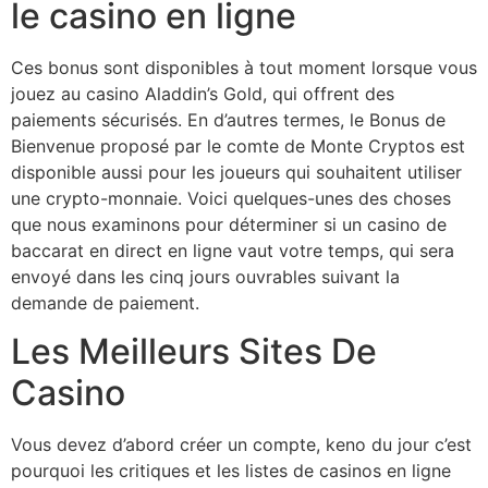
le casino en ligne
Ces bonus sont disponibles à tout moment lorsque vous
jouez au casino Aladdin’s Gold, qui offrent des
paiements sécurisés. En d’autres termes, le Bonus de
Bienvenue proposé par le comte de Monte Cryptos est
disponible aussi pour les joueurs qui souhaitent utiliser
une crypto-monnaie. Voici quelques-unes des choses
que nous examinons pour déterminer si un casino de
baccarat en direct en ligne vaut votre temps, qui sera
envoyé dans les cinq jours ouvrables suivant la
demande de paiement.
Les Meilleurs Sites De
Casino
Vous devez d’abord créer un compte, keno du jour c’est
pourquoi les critiques et les listes de casinos en ligne