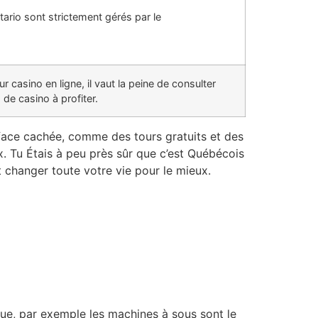
ario sont strictement gérés par le
asino en ligne, il vaut la peine de consulter
 de casino à profiter.
e face cachée, comme des tours gratuits et des
. Tu Étais à peu près sûr que c’est Québécois
 changer toute votre vie pour le mieux.
 que, par exemple les machines à sous sont le