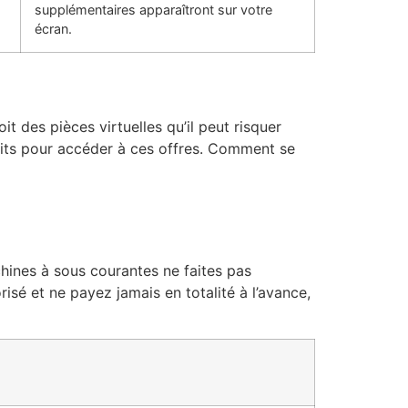
supplémentaires apparaîtront sur votre
écran.
 des pièces virtuelles qu’il peut risquer
tuits pour accéder à ces offres. Comment se
hines à sous courantes ne faites pas
risé et ne payez jamais en totalité à l’avance,