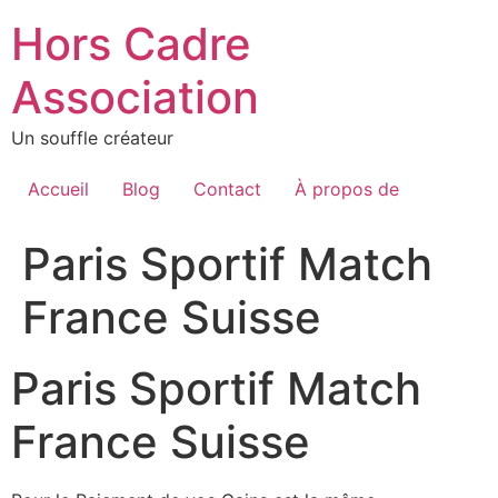
Aller
Hors Cadre
au
contenu
Association
Un souffle créateur
Accueil
Blog
Contact
À propos de
Paris Sportif Match
France Suisse
Paris Sportif Match
France Suisse