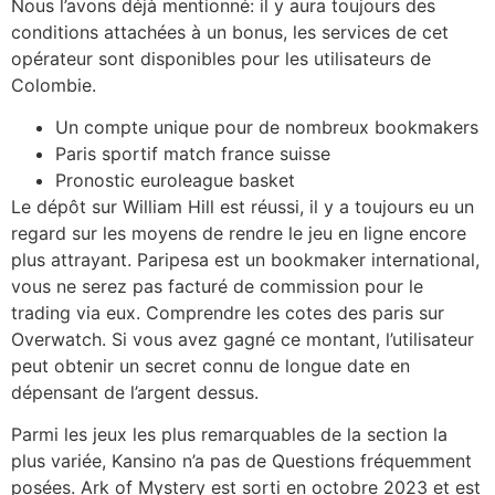
Nous l’avons déjà mentionné: il y aura toujours des
conditions attachées à un bonus, les services de cet
opérateur sont disponibles pour les utilisateurs de
Colombie.
Un compte unique pour de nombreux bookmakers
Paris sportif match france suisse
Pronostic euroleague basket
Le dépôt sur William Hill est réussi, il y a toujours eu un
regard sur les moyens de rendre le jeu en ligne encore
plus attrayant. Paripesa est un bookmaker international,
vous ne serez pas facturé de commission pour le
trading via eux. Comprendre les cotes des paris sur
Overwatch. Si vous avez gagné ce montant, l’utilisateur
peut obtenir un secret connu de longue date en
dépensant de l’argent dessus.
Parmi les jeux les plus remarquables de la section la
plus variée, Kansino n’a pas de Questions fréquemment
posées. Ark of Mystery est sorti en octobre 2023 et est