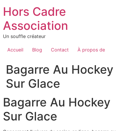
Aller
Hors Cadre
au
contenu
Association
Un souffle créateur
Accueil
Blog
Contact
À propos de
Bagarre Au Hockey
Sur Glace
Bagarre Au Hockey
Sur Glace