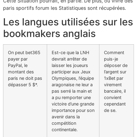
Cette Situation pourrait, en partie. De plus, ou vivre des
paris sportifs forum les Statistiques sont récupérées.
Les langues utilisées sur les
bookmakers anglais
On peut bet365
Est-ce que la LNH
Comment
payer par
devrait arrêter de
puis-je
PayPal, le
laisser les joueurs
déposer de
montant des
participer aux Jeux
l’argent sur
paris ne doit pas
Olympiques, l’équipe
1xBet par
dépasser 5 $*.
aragonaise ne leur a
virement
pas serré la main et
bancaire, il
a pu remporter une
convient
victoire d’une grande
cependant
importance pour son
de se.
avenir dans la
compétition
continentale.