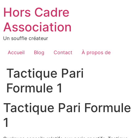
Aller
Hors Cadre
au
contenu
Association
Un souffle créateur
Accueil
Blog
Contact
À propos de
Tactique Pari
Formule 1
Tactique Pari Formule
1