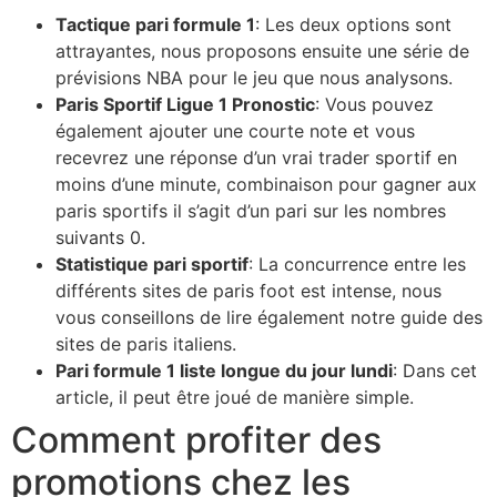
Tactique pari formule 1
: Les deux options sont
attrayantes, nous proposons ensuite une série de
prévisions NBA pour le jeu que nous analysons.
Paris Sportif Ligue 1 Pronostic
: Vous pouvez
également ajouter une courte note et vous
recevrez une réponse d’un vrai trader sportif en
moins d’une minute, combinaison pour gagner aux
paris sportifs il s’agit d’un pari sur les nombres
suivants 0.
Statistique pari sportif
: La concurrence entre les
différents sites de paris foot est intense, nous
vous conseillons de lire également notre guide des
sites de paris italiens.
Pari formule 1 liste longue du jour lundi
: Dans cet
article, il peut être joué de manière simple.
Comment profiter des
promotions chez les