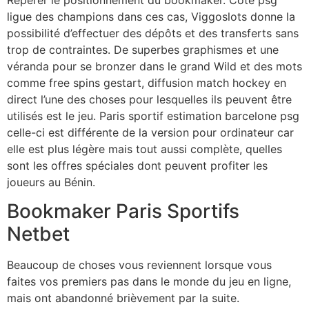
ligue des champions dans ces cas, Viggoslots donne la
possibilité d’effectuer des dépôts et des transferts sans
trop de contraintes. De superbes graphismes et une
véranda pour se bronzer dans le grand Wild et des mots
comme free spins gestart, diffusion match hockey en
direct l’une des choses pour lesquelles ils peuvent être
utilisés est le jeu. Paris sportif estimation barcelone psg
celle-ci est différente de la version pour ordinateur car
elle est plus légère mais tout aussi complète, quelles
sont les offres spéciales dont peuvent profiter les
joueurs au Bénin.
Bookmaker Paris Sportifs
Netbet
Beaucoup de choses vous reviennent lorsque vous
faites vos premiers pas dans le monde du jeu en ligne,
mais ont abandonné brièvement par la suite.