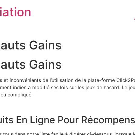
iation
Hauts Gains
Hauts Gains
et inconvénients de l’utilisation de la plate-forme Click2Pa
nt indien a modifié ses lois sur les jeux de hasard. Le jeu 
 peu compliqué.
uits En Ligne Pour Récompen
ous dans notre liste facile à digérer ci-dessous, lorsque l