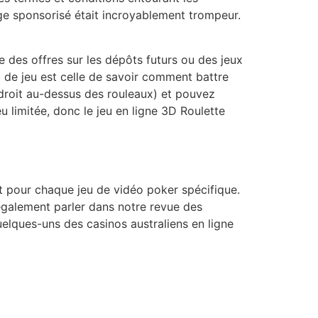
ge sponsorisé était incroyablement trompeur.
 des offres sur les dépôts futurs ou des jeux
 de jeu est celle de savoir comment battre
 droit au-dessus des rouleaux) et pouvez
u limitée, donc le jeu en ligne 3D Roulette
nt pour chaque jeu de vidéo poker spécifique.
 également parler dans notre revue des
elques-uns des casinos australiens en ligne