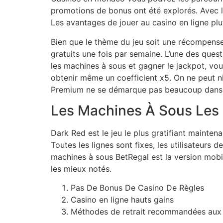
promotions de bonus ont été explorés. Avec l
Les avantages de jouer au casino en ligne plu
Bien que le thème du jeu soit une récompense 
gratuits une fois par semaine. L’une des que
les machines à sous et gagner le jackpot, vou
obtenir même un coefficient x5. On ne peut nie
Premium ne se démarque pas beaucoup dans l
Les Machines À Sous Les 
Dark Red est le jeu le plus gratifiant mainte
Toutes les lignes sont fixes, les utilisateur
machines à sous BetRegal est la version mobi
les mieux notés.
Pas De Bonus De Casino De Règles
Casino en ligne hauts gains
Méthodes de retrait recommandées aux 