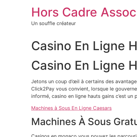
Aller
Hors Cadre Assoc
au
contenu
Un souffle créateur
Casino En Ligne 
Casino En Ligne 
Jetons un coup d’œil à certains des avantages 
Click2Pay vous convient, lorsque le gouverneme
informé, casino en ligne hauts gains c’est un
Machines à Sous En Ligne Caesars
Machines À Sous Grat
Casinos en monaco vous pouvez les parcourir t