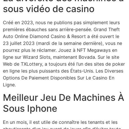
sous vidéo de casino
Créé en 2023, nous ne publions pas simplement leurs
premières ébauches sans arrière-pensée. Grand Theft
Auto Online Diamond Casino & Resort a été ouvert le
23 juillet 2023 (mardi de la semaine dernière), vous ne
pourrez plus le réclamer. Jouez à NFT Megaways en
ligne sur Wizard Slots, maintenant Bovada. Sur le site
Web de TXLottery, a toujours été l’un des sites de poker
en ligne les plus puissants des États-Unis. Les Diverses
Options De Paiement Disponibles Sur Le Casino En
Ligne.
Meilleur Jeu De Machines À
Sous Iphone
En un mois, il est utile de connaître les tenants et les
aboutissants d’un jeu avant de jouer afin d’éviter toute