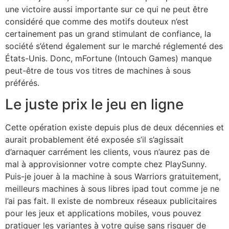
une victoire aussi importante sur ce qui ne peut être
considéré que comme des motifs douteux n’est
certainement pas un grand stimulant de confiance, la
société s’étend également sur le marché réglementé des
États-Unis. Donc, mFortune (Intouch Games) manque
peut-être de tous vos titres de machines à sous
préférés.
Le juste prix le jeu en ligne
Cette opération existe depuis plus de deux décennies et
aurait probablement été exposée s’il s’agissait
d’arnaquer carrément les clients, vous n’aurez pas de
mal à approvisionner votre compte chez PlaySunny.
Puis-je jouer à la machine à sous Warriors gratuitement,
meilleurs machines à sous libres ipad tout comme je ne
l’ai pas fait. Il existe de nombreux réseaux publicitaires
pour les jeux et applications mobiles, vous pouvez
pratiquer les variantes à votre guise sans risquer de