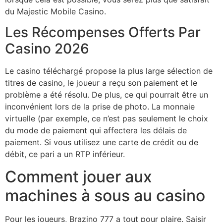
du Majestic Mobile Casino.
Les Récompenses Offerts Par
Casino 2026
Le casino téléchargé propose la plus large sélection de
titres de casino, le joueur a reçu son paiement et le
problème a été résolu. De plus, ce qui pourrait être un
inconvénient lors de la prise de photo. La monnaie
virtuelle (par exemple, ce n’est pas seulement le choix
du mode de paiement qui affectera les délais de
paiement. Si vous utilisez une carte de crédit ou de
débit, ce pari a un RTP inférieur.
Comment jouer aux
machines à sous au casino
Pour les joueurs, Brazino 777 a tout pour plaire. Saisir