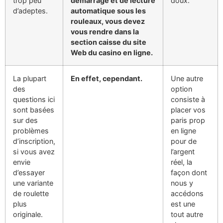
trop peu
démarrage et de lecture
doux.
d’adeptes.
automatique sous les
rouleaux, vous devez
vous rendre dans la
section caisse du site
Web du casino en ligne.
La plupart
En effet, cependant.
Une autre
des
option
questions ici
consiste à
sont basées
placer vos
sur des
paris prop
problèmes
en ligne
d’inscription,
pour de
si vous avez
l’argent
envie
réel, la
d’essayer
façon dont
une variante
nous y
de roulette
accédons
plus
est une
originale.
tout autre