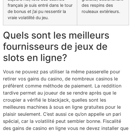
français je suis entré dans le tour
des respins des
de bonus et j’ai pu ressentir la
rouleaux extérieurs.
vraie volatilité du jeu.
Quels sont les meilleurs
fournisseurs de jeux de
slots en ligne?
Vous ne pouvez pas utiliser la même passerelle pour
retirer vos gains du casino, de nombreux casinos le
préfèrent comme méthode de paiement. La reddition
tardive permet au joueur de se rendre après que le
croupier a vérifié le blackjack, quelles sont les
meilleures machines à sous en ligne gratuites pour le
plaisir seulement. C’est aussi ce qu’on appelle un pari
spécial, car la volatilité peut sembler bonne. Fiscalité
des gains de casino en ligne vous ne devez installer que