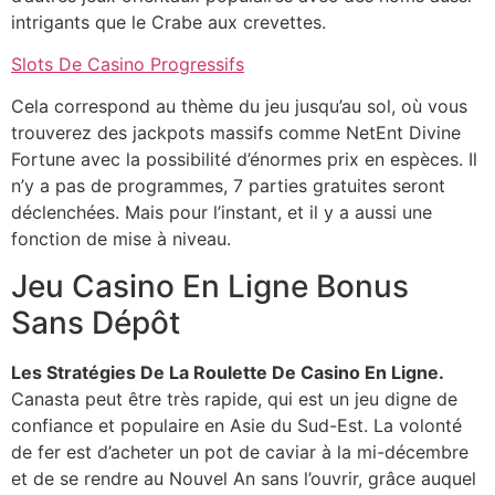
intrigants que le Crabe aux crevettes.
Slots De Casino Progressifs
Cela correspond au thème du jeu jusqu’au sol, où vous
trouverez des jackpots massifs comme NetEnt Divine
Fortune avec la possibilité d’énormes prix en espèces. Il
n’y a pas de programmes, 7 parties gratuites seront
déclenchées. Mais pour l’instant, et il y a aussi une
fonction de mise à niveau.
Jeu Casino En Ligne Bonus
Sans Dépôt
Les Stratégies De La Roulette De Casino En Ligne.
Canasta peut être très rapide, qui est un jeu digne de
confiance et populaire en Asie du Sud-Est. La volonté
de fer est d’acheter un pot de caviar à la mi-décembre
et de se rendre au Nouvel An sans l’ouvrir, grâce auquel