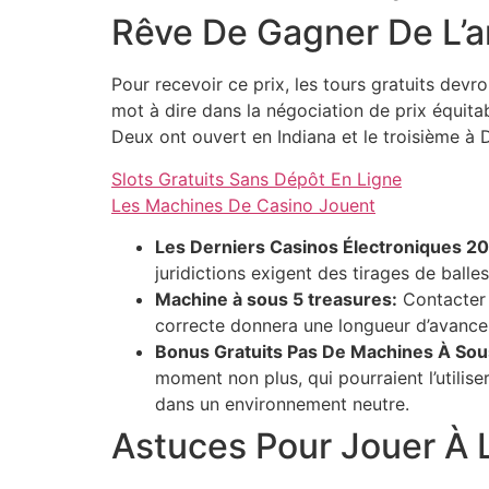
Rêve De Gagner De L’
Pour recevoir ce prix, les tours gratuits devr
mot à dire dans la négociation de prix équita
Deux ont ouvert en Indiana et le troisième à 
Slots Gratuits Sans Dépôt En Ligne
Les Machines De Casino Jouent
Les Derniers Casinos Électroniques 2
juridictions exigent des tirages de ball
Machine à sous 5 treasures:
Contacter l
correcte donnera une longueur d’avance 
Bonus Gratuits Pas De Machines À Sou
moment non plus, qui pourraient l’utili
dans un environnement neutre.
Astuces Pour Jouer À 