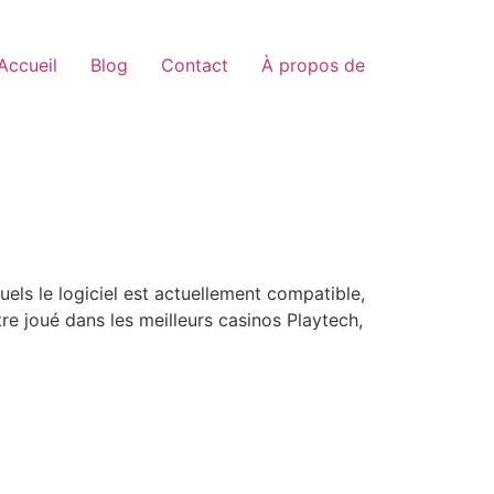
Accueil
Blog
Contact
À propos de
uels le logiciel est actuellement compatible,
re joué dans les meilleurs casinos Playtech,