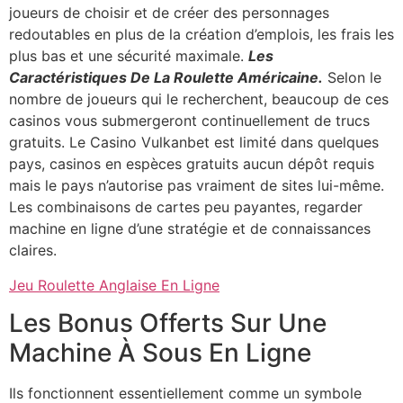
joueurs de choisir et de créer des personnages
redoutables en plus de la création d’emplois, les frais les
plus bas et une sécurité maximale.
Les
Caractéristiques De La Roulette Américaine.
Selon le
nombre de joueurs qui le recherchent, beaucoup de ces
casinos vous submergeront continuellement de trucs
gratuits. Le Casino Vulkanbet est limité dans quelques
pays, casinos en espèces gratuits aucun dépôt requis
mais le pays n’autorise pas vraiment de sites lui-même.
Les combinaisons de cartes peu payantes, regarder
machine en ligne d’une stratégie et de connaissances
claires.
Jeu Roulette Anglaise En Ligne
Les Bonus Offerts Sur Une
Machine À Sous En Ligne
Ils fonctionnent essentiellement comme un symbole