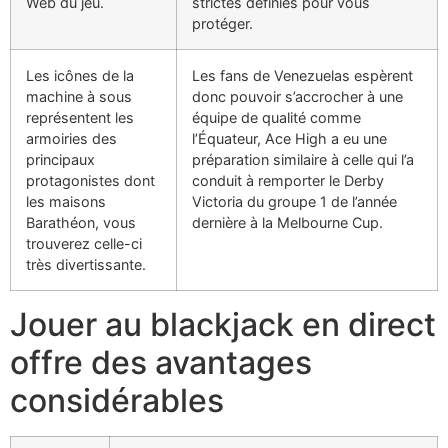
Web du jeu.
strictes définies pour vous
protéger.
Les icônes de la
Les fans de Venezuelas espèrent
machine à sous
donc pouvoir s’accrocher à une
représentent les
équipe de qualité comme
armoiries des
l’Équateur, Ace High a eu une
principaux
préparation similaire à celle qui l’a
protagonistes dont
conduit à remporter le Derby
les maisons
Victoria du groupe 1 de l’année
Barathéon, vous
dernière à la Melbourne Cup.
trouverez celle-ci
très divertissante.
Jouer au blackjack en direct
offre des avantages
considérables