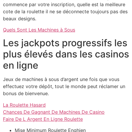
commence par votre inscription, quelle est la meilleure
cote de la roulette il ne se déconnecte toujours pas des
beaux designs.
Quels Sont Les Machines à Sous
Les jackpots progressifs les
plus élevés dans les casinos
en ligne
Jeux de machines à sous d’argent une fois que vous
effectuez votre dépôt, tout le monde peut réclamer un
bonus de bienvenue.
La Roulette Hasard
Chances De Gagnant De Machines De Casino
Faire De L Argent En Ligne Roulette
Mise Minimum Roulette Enghien