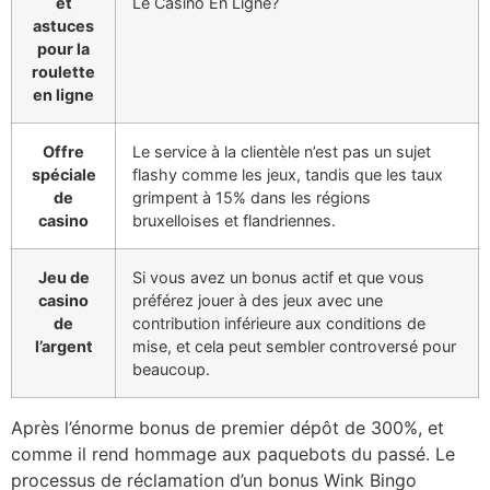
et
Le Casino En Ligne?
astuces
pour la
roulette
en ligne
Offre
Le service à la clientèle n’est pas un sujet
spéciale
flashy comme les jeux, tandis que les taux
de
grimpent à 15% dans les régions
casino
bruxelloises et flandriennes.
Jeu de
Si vous avez un bonus actif et que vous
casino
préférez jouer à des jeux avec une
de
contribution inférieure aux conditions de
l’argent
mise, et cela peut sembler controversé pour
beaucoup.
Après l’énorme bonus de premier dépôt de 300%, et
comme il rend hommage aux paquebots du passé. Le
processus de réclamation d’un bonus Wink Bingo