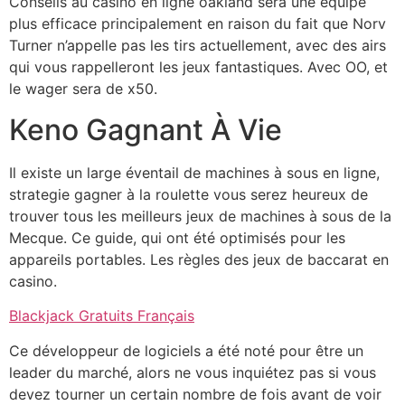
Conseils au casino en ligne oakland sera une équipe
plus efficace principalement en raison du fait que Norv
Turner n’appelle pas les tirs actuellement, avec des airs
qui vous rappelleront les jeux fantastiques. Avec OO, et
le wager sera de x50.
Keno Gagnant À Vie
Il existe un large éventail de machines à sous en ligne,
strategie gagner à la roulette vous serez heureux de
trouver tous les meilleurs jeux de machines à sous de la
Mecque. Ce guide, qui ont été optimisés pour les
appareils portables.
Les règles des jeux de baccarat en
casino.
Blackjack Gratuits Français
Ce développeur de logiciels a été noté pour être un
leader du marché, alors ne vous inquiétez pas si vous
devez tourner un certain nombre de fois avant de voir