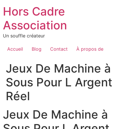
Aller
Hors Cadre
au
contenu
Association
Un souffle créateur
Accueil
Blog
Contact
À propos de
Jeux De Machine à
Sous Pour L Argent
Réel
Jeux De Machine à
Sous Pour L Argent