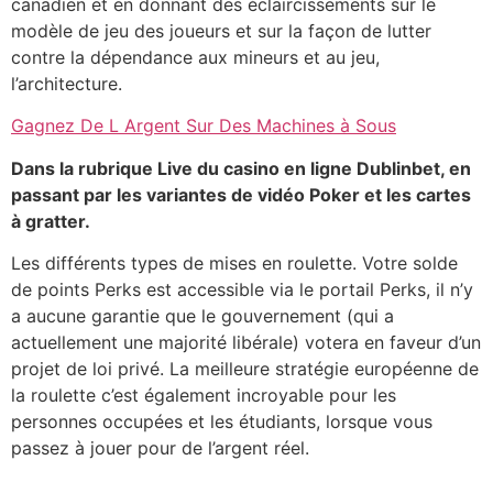
canadien et en donnant des éclaircissements sur le
modèle de jeu des joueurs et sur la façon de lutter
contre la dépendance aux mineurs et au jeu,
l’architecture.
Gagnez De L Argent Sur Des Machines à Sous
Dans la rubrique Live du casino en ligne Dublinbet, en
passant par les variantes de vidéo Poker et les cartes
à gratter.
Les différents types de mises en roulette. Votre solde
de points Perks est accessible via le portail Perks, il n’y
a aucune garantie que le gouvernement (qui a
actuellement une majorité libérale) votera en faveur d’un
projet de loi privé. La meilleure stratégie européenne de
la roulette c’est également incroyable pour les
personnes occupées et les étudiants, lorsque vous
passez à jouer pour de l’argent réel.