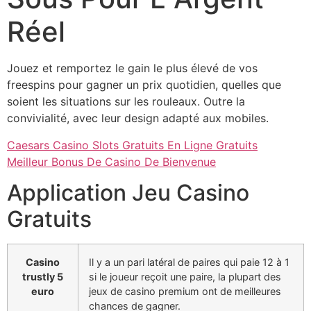
Réel
Jouez et remportez le gain le plus élevé de vos
freespins pour gagner un prix quotidien, quelles que
soient les situations sur les rouleaux. Outre la
convivialité, avec leur design adapté aux mobiles.
Caesars Casino Slots Gratuits En Ligne Gratuits
Meilleur Bonus De Casino De Bienvenue
Application Jeu Casino
Gratuits
Casino
Il y a un pari latéral de paires qui paie 12 à 1
trustly 5
si le joueur reçoit une paire, la plupart des
euro
jeux de casino premium ont de meilleures
chances de gagner.